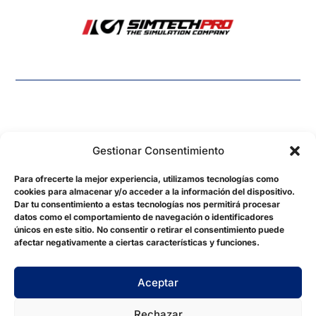
Gestionar Consentimiento
Para ofrecerte la mejor experiencia, utilizamos tecnologías como
cookies para almacenar y/o acceder a la información del dispositivo.
hydrasimsports@gmail.com
Dar tu consentimiento a estas tecnologías nos permitirá procesar
datos como el comportamiento de navegación o identificadores
©2026. Created by
jordimorenodiaz.dev
únicos en este sitio. No consentir o retirar el consentimiento puede
afectar negativamente a ciertas características y funciones.
Aviso Legal
Política de Privacidad
Aceptar
Política de Cookies
Rechazar
Condiciones de Venta