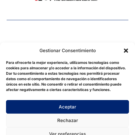
Gestionar Consentimiento
Para ofrecerte la mejor experiencia, utilizamos tecnologías como
cookies para almacenar y/o acceder a la información del dispositivo.
hydrasimsports@gmail.com
Dar tu consentimiento a estas tecnologías nos permitirá procesar
datos como el comportamiento de navegación o identificadores
©2026. Created by
jordimorenodiaz.dev
únicos en este sitio. No consentir o retirar el consentimiento puede
afectar negativamente a ciertas características y funciones.
Aviso Legal
Política de Privacidad
Aceptar
Política de Cookies
Rechazar
Condiciones de Venta
Ver preferencias